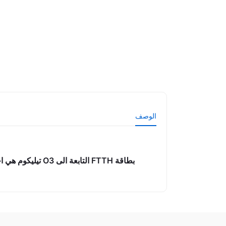
الوصف
بطاقة FTTH التابعة الى O3 تيليكوم هي احدى شركات الاتصالات وخدمات الانترنت الرائدة وتعد الاولى في توفير تقنية FTTH- الفاير الى البيت في الاقليم.