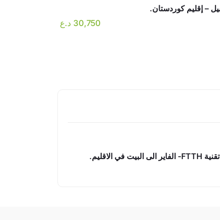
ل – إقليم كوردستان.
30,750
د.ع