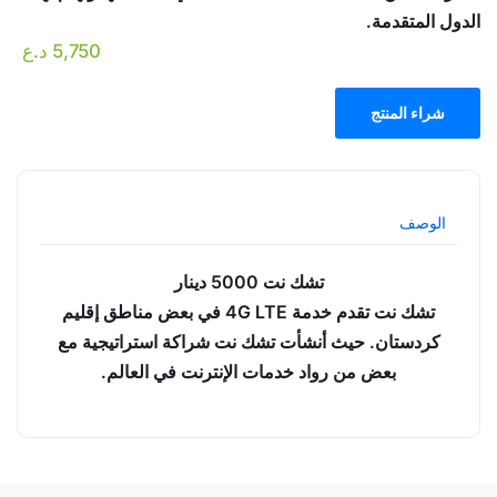
الدول المتقدمة.
5,750
د.ع
شراء المنتج
الوصف
تشك نت 5000 دينار
تشك نت تقدم خدمة 4G LTE في بعض مناطق إقليم
كردستان. حيث أنشأت تشك نت شراكة استراتيجية مع
بعض من رواد خدمات الإنترنت في العالم.